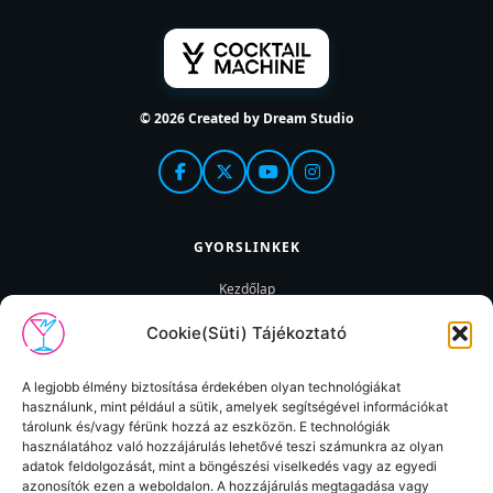
© 2026 Created by Dream Studio
GYORSLINKEK
Kezdőlap
Visszaküldés
Cookie(Süti) Tájékoztató
Termékeink
Webshop
A legjobb élmény biztosítása érdekében olyan technológiákat
használunk, mint például a sütik, amelyek segítségével információkat
tárolunk és/vagy férünk hozzá az eszközön. E technológiák
használatához való hozzájárulás lehetővé teszi számunkra az olyan
DOKUMENTUMOK
adatok feldolgozását, mint a böngészési viselkedés vagy az egyedi
azonosítók ezen a weboldalon. A hozzájárulás megtagadása vagy