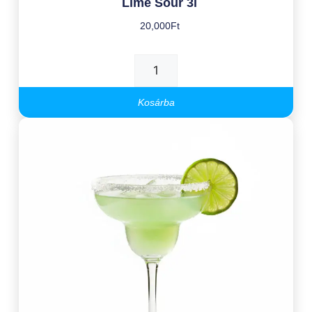
Lime Sour 3l
20,000
Ft
Kosárba