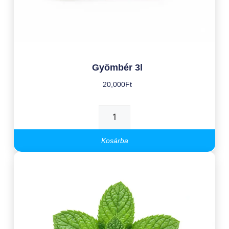
Gyömbér 3l
20,000
Ft
Kosárba