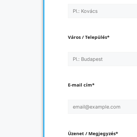
Város / Település*
E-mail cím*
Üzenet / Megjegyzés*