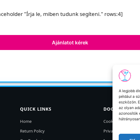
eholder "Írja le, miben tudunk segíteni." rows:4]
A legjobb é
például a s
eszközön. E
az olyan ad
QUICK LINKS
DOCUMENTS
azonosítók 
hátrányosan
Home
Cookie Policy
Return Policy
Privacy Policy