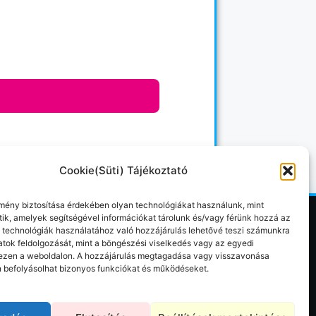
Cookie(Süti) Tájékoztató
lmény biztosítása érdekében olyan technológiákat használunk, mint
ütik, amelyek segítségével információkat tárolunk és/vagy férünk hozzá az
 technológiák használatához való hozzájárulás lehetővé teszi számunkra
atok feldolgozását, mint a böngészési viselkedés vagy az egyedi
CONTACT
ezen a weboldalon. A hozzájárulás megtagadása vagy visszavonása
 befolyásolhat bizonyos funkciókat és működéseket.
+36 30 124 3647
cocktail@cocktailsmachine.hu