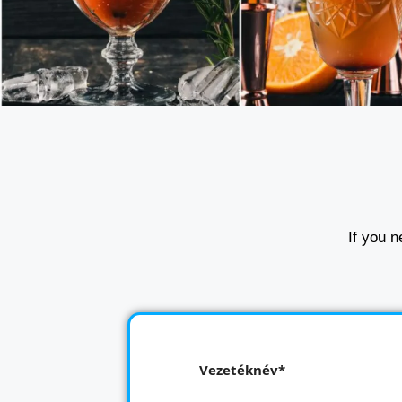
If you n
Vezetéknév*