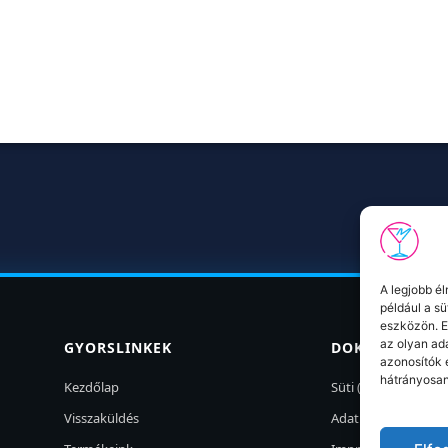
A legjobb é
például a s
eszközön. E
az olyan ad
GYORSLINKEK
DOKUMENTUM
azonosítók 
hátrányosan
Kezdőlap
Süti (cookie)
Visszaküldés
Adatkezelés