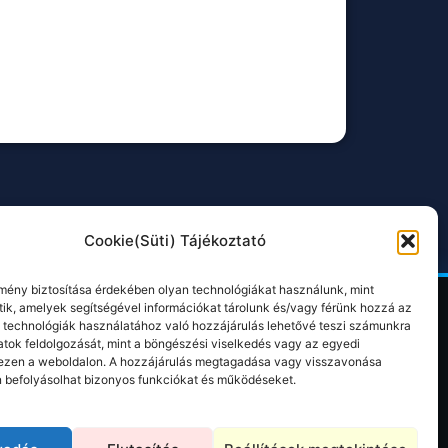
Cookie(Süti) Tájékoztató
lmény biztosítása érdekében olyan technológiákat használunk, mint
ütik, amelyek segítségével információkat tárolunk és/vagy férünk hozzá az
 technológiák használatához való hozzájárulás lehetővé teszi számunkra
atok feldolgozását, mint a böngészési viselkedés vagy az egyedi
OK
KAPCSOLAT
ezen a weboldalon. A hozzájárulás megtagadása vagy visszavonása
 befolyásolhat bizonyos funkciókat és működéseket.
+36 30 124 3647
cocktail@cocktailsmachine.hu