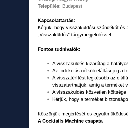
Település:
Budapest
Kapcsolattartás:
Kérjük, hogy visszaküldési szándékát és 
„Visszaküldés” tárgymegjelöléssel.
Fontos tudnivalók:
A visszaküldés kizárólag a hatály
Az indokolás nélküli elállási jog a
A visszatérítést legkésőbb az elál
visszatarthatjuk, amíg a terméket 
A visszaküldés közvetlen költsége a
Kérjük, hogy a terméket biztonságo
Köszönjük megértését és együttműködésé
A Cocktails Machine csapata