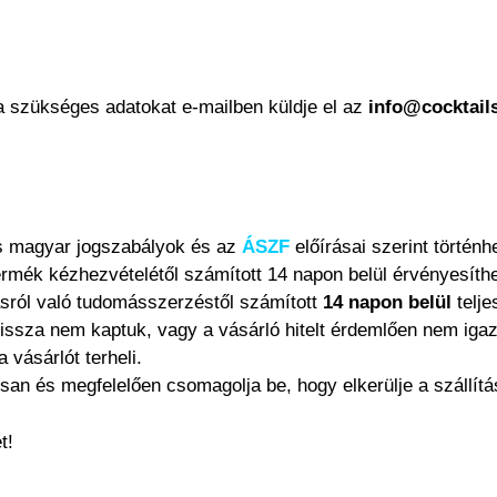
a szükséges adatokat e-mailben küldje el az
info@cocktai
os magyar jogszabályok és az
ÁSZF
előírásai szerint történhe
 termék kézhezvételétől számított 14 napon belül érvényesíthe
lásról való tudomásszerzéstől számított
14 napon belül
telje
vissza nem kaptuk, vagy a vásárló hitelt érdemlően nem iga
 vásárlót terheli.
san és megfelelően csomagolja be, hogy elkerülje a szállítá
t!