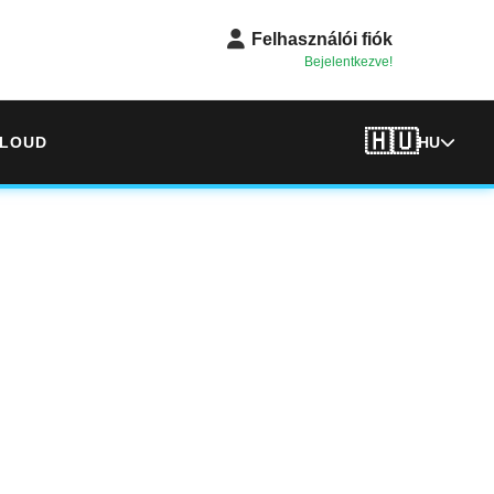
Felhasználói fiók
Bejelentkezve!
🇭🇺
LOUD
HU