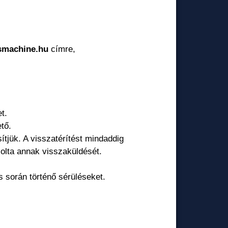
lsmachine.hu
címre,
t.
tő.
sítjük. A visszatérítést mindaddig
zolta annak visszaküldését.
s során történő sérüléseket.