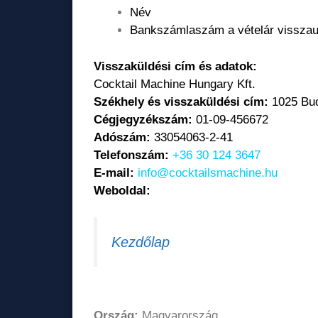
Név
Bankszámlaszám a vételár visszau
Visszaküldési cím és adatok:
Cocktail Machine Hungary Kft.
Székhely és visszaküldési cím:
1025 Bud
Cégjegyzékszám:
01-09-456672
Adószám:
33054063-2-41
Telefonszám:
+36 30 124 3647
E-mail:
info@cocktailsmachine.hu
Weboldal:
Kezdőlap
Ország:
Magyarország